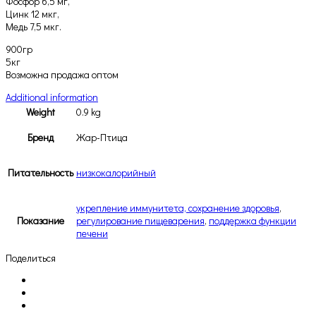
Фосфор 6,5 мг,
Цинк 12 мкг,
Медь 7,5 мкг.
900гр
5кг
Возможна продажа оптом
Additional information
Weight
0.9 kg
Бренд
Жар-Птица
Питательность
низкокалорийный
укрепление иммунитета, сохранение здоровья
,
Показание
регулирование пищеварения
,
поддержка функции
печени
Поделиться