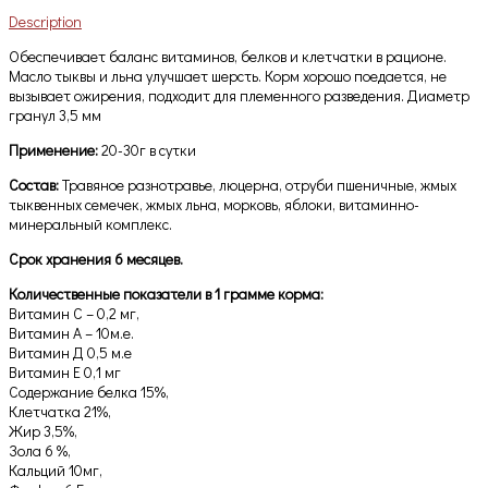
Description
Обеспечивает баланс витаминов, белков и клетчатки в рационе.
Масло тыквы и льна улучшает шерсть. Корм хорошо поедается, не
вызывает ожирения, подходит для племенного разведения. Диаметр
гранул 3,5 мм
Применение:
20-30г в сутки
Состав:
Травяное разнотравье, люцерна, отруби пшеничные, жмых
тыквенных семечек, жмых льна, морковь, яблоки, витаминно-
минеральный комплекс.
Срок хранения 6 месяцев.
Количественные показатели в 1 грамме корма:
Витамин С – 0,2 мг,
Витамин А – 10м.е.
Витамин Д 0,5 м.е
Витамин Е 0,1 мг
Содержание белка 15%,
Клетчатка 21%,
Жир 3,5%,
Зола 6 %,
Кальций 10мг,