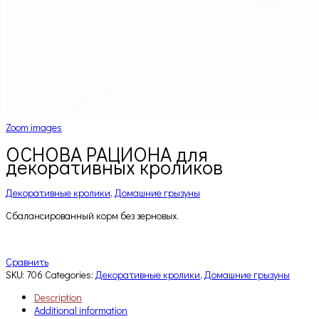
Zoom images
ОСНОВА РАЦИОНА для
декоративных кроликов
Декоративные кролики
,
Домашние грызуны
Сбалансированный корм без зерновых.
Сравнить
SKU:
706
Categories:
Декоративные кролики
,
Домашние грызуны
Description
Additional information