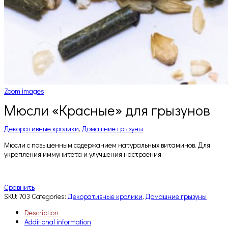
Zoom images
Мюсли «Красные» для грызунов
Декоративные кролики
,
Домашние грызуны
Мюсли с повышенным содержанием натуральных витаминов. Для
укрепления иммунитета и улучшения настроения.
Сравнить
SKU:
703
Categories:
Декоративные кролики
,
Домашние грызуны
Description
Additional information