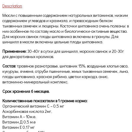
Description
Мюсли с повышенным содержанием натуральных витаминов, низким
содержанием углеводов и крахмала, и превосходным белком
тыквенных семечек и люцерны. Косточки шиповника очень полезны: в
них особенное по составу масло и биологически-активные вещества.
Для морских свинок плоды шиповника включены в гранулы. Для
шиншилл в мюсли включены цельные плоды шиповника.
Применение:
30-40г в сутки для шиншилл, морских свинок и 20-30г
для декоративных кроликов.
Состав:
травяное разнотравье, шиповник 15%, воздушные хлопья овса,
кукурузы, ячменя, отруби пшеничные, жмых тыквенных семечек, льна,
плоды шиповника, красная рябина, цветки каркадэ, анис,
витаминно-минеральный комплекс.
Срок хранения 6 месяцев.
Количественные показатели в 1 грамме корма:
Органический витамин С – 0,5 мг
Аскорбиновая кислота 2мг,
Витамин А – 10м.е.
Витамин Д 0,5 м.е
Витамин Е 0,17 мг