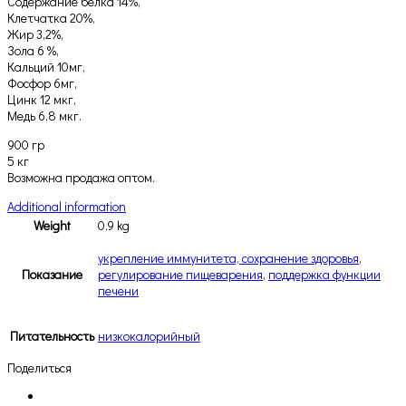
Содержание белка 14%,
Клетчатка 20%,
Жир 3,2%,
Зола 6 %,
Кальций 10мг,
Фосфор 6мг,
Цинк 12 мкг,
Медь 6,8 мкг.
900 гр
5 кг
Возможна продажа оптом.
Additional information
Weight
0.9 kg
укрепление иммунитета, сохранение здоровья
,
Показание
регулирование пищеварения
,
поддержка функции
печени
Питательность
низкокалорийный
Поделиться